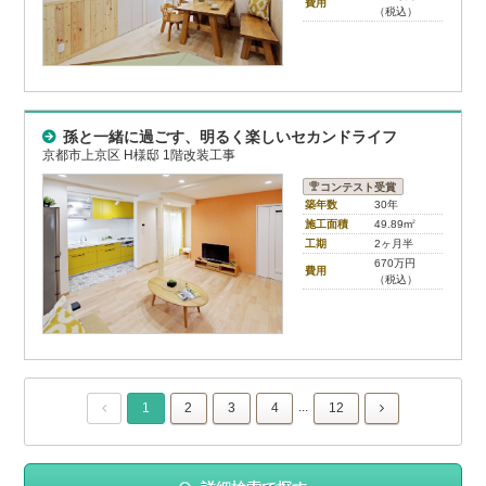
費用
（税込）
孫と一緒に過ごす、明るく楽しいセカンドライフ
京都市上京区 H様邸 1階改装工事
コンテスト受賞
築年数
30年
施工面積
49.89m
2
工期
2ヶ月半
670万円
費用
（税込）
...
1
2
3
4
12