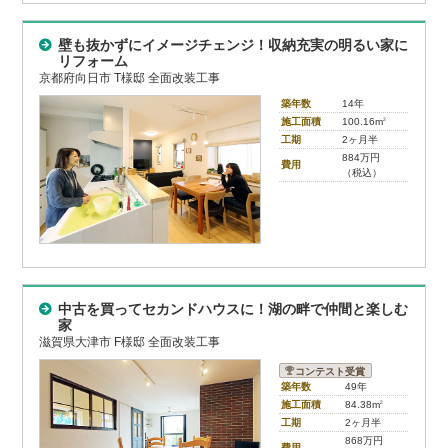
壁も抜かずにイメージチェンジ！収納充実の明るい家に
リフォーム
京都府向日市 T様邸 全面改装工事
築年数
14年
施工面積
100.16m
2
工期
2ヶ月半
884万円
費用
（税込）
中古を買ってセカンドハウスに！湖の畔で仲間と楽しむ
家
滋賀県大津市 F様邸 全面改装工事
コンテスト受賞
築年数
49年
施工面積
84.38m
2
工期
2ヶ月半
868万円
費用