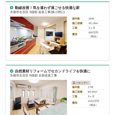
動線改善！気を遣わず過ごせる快適な家
京都市右京区 S様邸 改装工事(狭小間口)
築年数
26年
施工面積
45.19m
2
工期
2ヶ月
600万円
費用
（税込）
自然素材リフォームでセカンドライフを快適に
京都市右京区 N様邸 全面改装工事
バスツアー
築年数
17年
施工面積
85.05m
2
工期
3ヶ月
1032万円
費用
（税込）