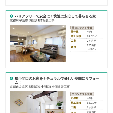
バリアフリーで安全に！快適に安心して暮らせる家
京都府宇治市 S様邸 1階改装工事
コンテスト受賞
築年数
49年
施工面積
69.82m
2
工期
2ヶ月半
725万円
費用
（税込）
狭小間口のお家をナチュラルで優しい空間にリフォー
ム！
京都市左京区 S様邸(狭小間口) 全面改装工事
コンテスト受賞
築年数
40年
施工面積
83.91m
2
工期
2ヶ月半
900万円