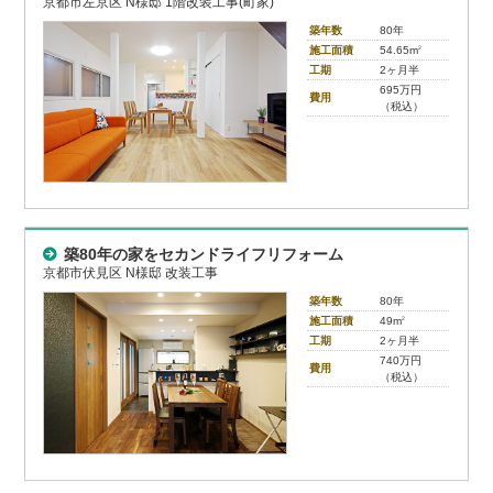
京都市左京区 N様邸 1階改装工事(町家)
築年数
80年
施工面積
54.65m
2
工期
2ヶ月半
695万円
費用
（税込）
築80年の家をセカンドライフリフォーム
京都市伏見区 N様邸 改装工事
築年数
80年
施工面積
49m
2
工期
2ヶ月半
740万円
費用
（税込）