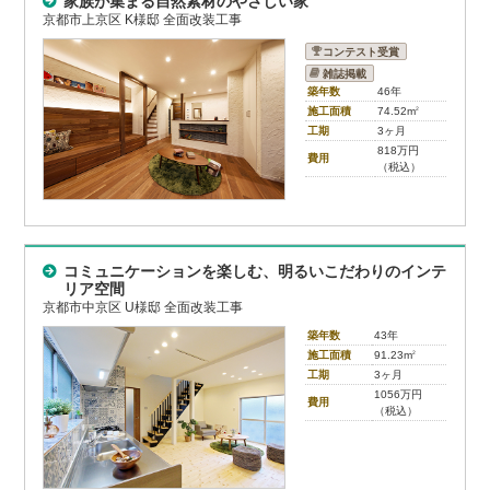
家族が集まる自然素材のやさしい家
京都市上京区 K様邸 全面改装工事
コンテスト受賞
雑誌掲載
築年数
46年
施工面積
74.52m
2
工期
3ヶ月
818万円
費用
（税込）
コミュニケーションを楽しむ、明るいこだわりのインテ
リア空間
京都市中京区 U様邸 全面改装工事
築年数
43年
施工面積
91.23m
2
工期
3ヶ月
1056万円
費用
（税込）