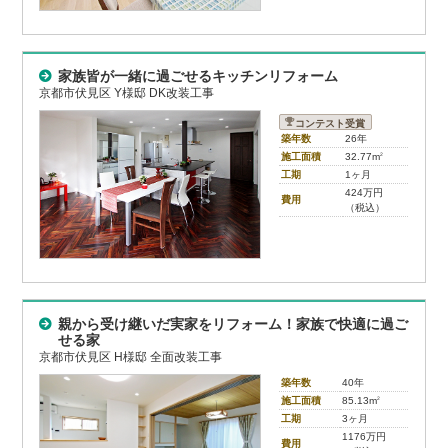
家族皆が一緒に過ごせるキッチンリフォーム
京都市伏見区 Y様邸 DK改装工事
コンテスト受賞
築年数
26年
施工面積
32.77m
2
工期
1ヶ月
424万円
費用
（税込）
親から受け継いだ実家をリフォーム！家族で快適に過ご
せる家
京都市伏見区 H様邸 全面改装工事
築年数
40年
施工面積
85.13m
2
工期
3ヶ月
1176万円
費用