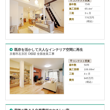
コンテスト受賞
築年数
75年
施工面積
65.4m
2
工期
3ヶ月
770万円
費用
（税込）
既存を活かして大人なインテリア空間に再生
京都市左京区 O様邸 全面改装工事
コンテスト受賞
築年数
50年
施工面積
106.69m
2
工期
4ヶ月
945万円
費用
（税込）