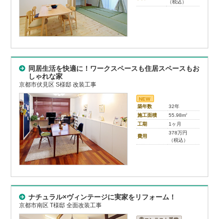
（税込）
同居生活を快適に！ワークスペースも住居スペースもお
しゃれな家
京都市伏見区 S様邸 改装工事
NEW
築年数
32年
施工面積
55.98m
2
工期
1ヶ月
378万円
費用
（税込）
ナチュラル×ヴィンテージに実家をリフォーム！
京都市南区 T様邸 全面改装工事