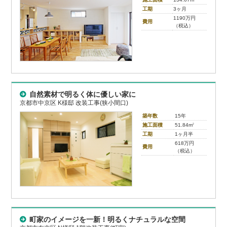
工期
3ヶ月
1190万円
費用
（税込）
自然素材で明るく体に優しい家に
京都市中京区 K様邸 改装工事(狭小間口)
築年数
15年
施工面積
51.84m
2
工期
1ヶ月半
618万円
費用
（税込）
町家のイメージを一新！明るくナチュラルな空間