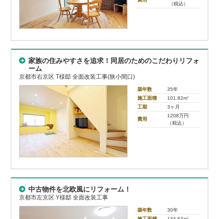
（税込）
家族の住みやすさを追求！同居のためのこだわりリフォ
ーム
京都市右京区 T様邸 全面改装工事(狭小間口)
築年数
35年
施工面積
101.82m
2
工期
3ヶ月
1208万円
費用
（税込）
中古物件を北欧風にリフォーム！
京都市左京区 Y様邸 全面改装工事
築年数
30年
施工面積
134.67m
2