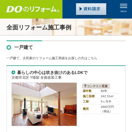
MENU
全面リフォーム施工事例
一戸建て
一戸建て、古民家のリフォーム施工実績をお探しの方はこちら
暮らしの中心は吹き抜けのあるLDKで
京都市北区 Y様邸 全面改装工事
コンテスト受賞
築年数
80年
施工面積
242.51m
2
工期
5ヶ月半
2665万円
費用
（税込）