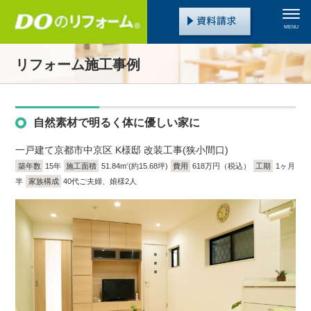
MENU
リフォーム施工事例
自然素材で明るく体に優しい家に
一戸建て
京都市中京区 K様邸 改装工事(狭小間口)
築年数
15年
施工面積
51.84m
(約15.68坪)
費用
618万円（税込）
工期
1ヶ月
2
半
家族構成
40代ご夫婦、娘様2人