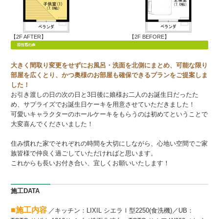
【2F AFTER】
【2F BEFORE】
大きく間取り変更をせずにお風呂・洗面を北側にまとめ、可能な限り
部屋を広くとり、かつ奥様のお部屋も確保できるプランをご提案しま
した！
お引き渡しの日の次の日と3日後に娘様お二人のお誕生日だったた
め、サプライズでお誕生日ケーキを用意させていただきました！
可愛いキャラクターのホールケーキをもらうのは初めてということで
大変喜んでくださいました！
住み慣れた家でそれぞれの時間を大切にしながら、心地い空間でご家
族皆様で仲良く過ごしていただければと思います。
これからも長いお付き合い、宜しくお願いいたします！
施工DATA
■施工内容
／キッチン：LIXIL シ
エラⅠ型2250(食洗機)／UB：