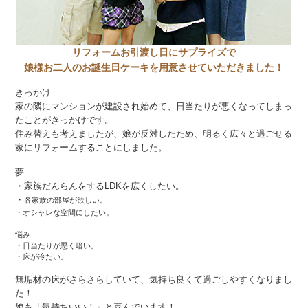
リフォームお引渡し日にサプライズで
娘様お二人のお誕生日ケーキを用意させていただきました！
きっかけ
家の隣にマンションが建設され始めて、日当たりが悪くなってしまっ
たことがきっかけです。
住み替えも考えましたが、娘が反対したため、明るく広々と過ごせる
家にリフォームすることにしました。
夢
・家族だんらんをするLDKを広くしたい。
・
各家族の部屋が欲しい。
・オシャレな空間にしたい。
悩み
・日当たりが悪く暗い。
・床が冷たい。
無垢材の床がさらさらしていて、気持ち良くて過ごしやすくなりまし
た！
娘も「気持ちいい！」と喜んでいます！