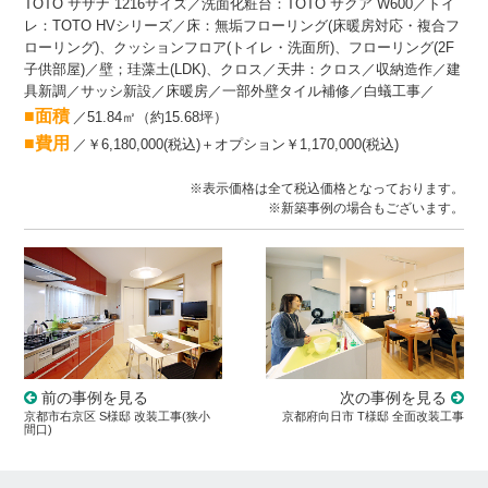
TOTO サザナ 1216サイズ／洗面化粧台：TOTO サクア
W600／トイ
レ：TOTO HVシリーズ／
床：無垢フローリング(床暖房対応・複合フ
ローリング)、クッションフロア(トイレ・洗面所)
、フローリング(2F
子供部屋)
／壁；珪藻土(LDK)、クロス／天井：クロス／
収納造作／建
具新調
／サッシ新設／床暖房／一部外壁タイル補修／白蟻工事／
■面積
／
51.84㎡（約15.68坪）
■費用
／￥6,180,000(税込)＋オプション￥1,170,000(税込)
※表示価格は全て税込価格となっております。
※新築事例の場合もございます。
前の事例を見る
次の事例を見る
京都市右京区 S様邸 改装工事(狭小
京都府向日市 T様邸 全面改装工事
間口)