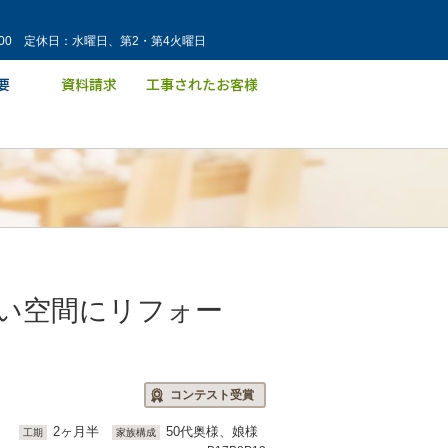
：00 定休日：水曜日、第2・第4火曜日
い空間にリフォー
コンテスト受賞
）
2ヶ月半
50代奥様、娘様
工期
家族構成