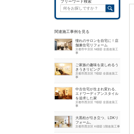
フリーワード検索
関連施工事例を見る
憧れのサロンを自宅に！店
舗兼住宅リフォーム
京都市中京区 N様邸 全面改装工
事
ご家族の趣味を楽しめるう
きうきリビング
京都市西京区 T様邸 全面改装工
事
中古住宅が生まれ変わる、
エドワーディアンスタイル
を追求した家
京都市西京区 T様邸 全面改装工
事
大黒柱が引き立つ、LDKリ
フォーム。
京都市西京区 K様邸 1階改装工事