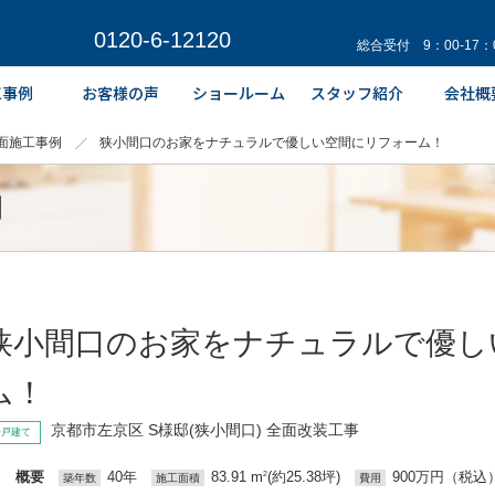
0120-6-12120
総合受付 9：00-17
面施工事例
狭小間口のお家をナチュラルで優しい空間にリフォーム！
例
狭小間口のお家をナチュラルで優し
ム！
京都市左京区 S様邸(狭小間口) 全面改装工事
一戸建て
概要
40年
83.91 m
(約25.38坪)
900万円（税込
2
築年数
施工面積
費用