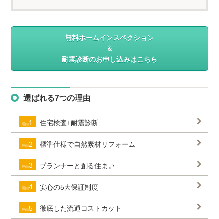
無料ホームインスペクション
＆
耐震診断のお申し込みはこちら
選ばれる7つの理由
1
住宅検査+耐震診断
理由
2
標準仕様で自然素材リフォーム
理由
3
プランナーと創る住まい
理由
4
安心の5大保証制度
理由
5
徹底した流通コストカット
理由