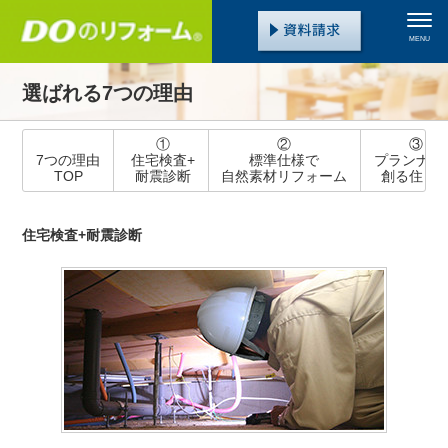
MENU
選ばれる7つの理由
①
②
③
7つの理由
住宅検査+
標準仕様で
プランナー
TOP
耐震診断
自然素材リフォーム
創る住ま
住宅検査+耐震診断