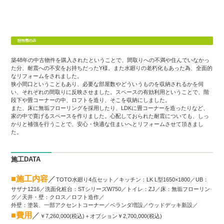
築48年の中古物件を購入されたということで、間取りへの不満や住んでいなかっ
た分、耐震への不安をお持ちだったY様。また水廻りの老朽化もあった為、全面的
なリフォームをされました。
狭小間口ということもあり、必要な部屋数やどういうものを収納されるかを伺
い、それぞれの間取りに反映させました。スペースの有効利用ということで、階
段下や畳コーナーの中、ロフトを造り、そこを収納にしました。
また、床に無垢フローリングを採用したり、LDKに畳コーナーを造ったりなど、
家の中で寛げるスペースを作りました。心配しておられた耐震についても、しっ
かりと補強を行うことで、安心・快適な住まいへとリフォームさせて頂きまし
た。
施工DATA
■施工内容
／
TOTO水廻り4点セット／キッチン：LK L型1650×1800／UB：
サザナ1216／洗面化粧台：STシリーズW750／トイレ：ZJ／床：無垢フローリン
グ／天井・壁：クロス／ロフト造作／
外壁：塗装、一部アクセントコーナー／ベランダ増設／ウッドデッキ新設／
■費用
／
￥7,260,000(税込)＋オプション￥2,700,000(税込)