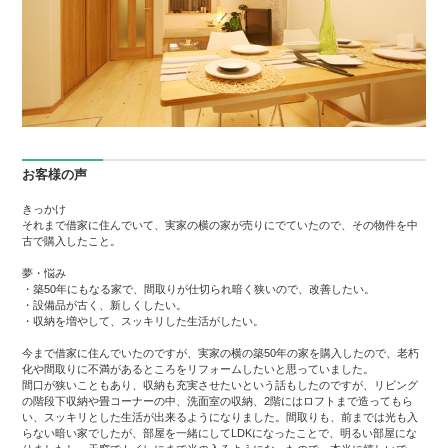
お客様の声
きっかけ
それまで借家に住んでいて、実家の横の家が売りにでていたので、その物件を中
古で購入したこと。
夢・悩み
・築50年にもなる家で、間取りが仕切られ暗く狭いので、改善したい。
・設備品が古く、新しくしたい。
・収納を増やして、スッキリした生活がしたい。
今まで借家に住んでいたのですが、実家の横の築50年の家を購入したので、老朽
化や間取りに不満があるところをリフォームしたいと思っていました。
間口が狭いこともあり、収納も充実させたいという話もしたのですが、リビング
の階段下収納や畳コーナーの中、洗面室の収納、2階にはロフトまで造ってもら
い、スッキリとした生活が出来るようになりました。間取りも、前までは光も入
らない暗い家でしたが、部屋を一緒にしてLDKになったことで、明るい部屋にな