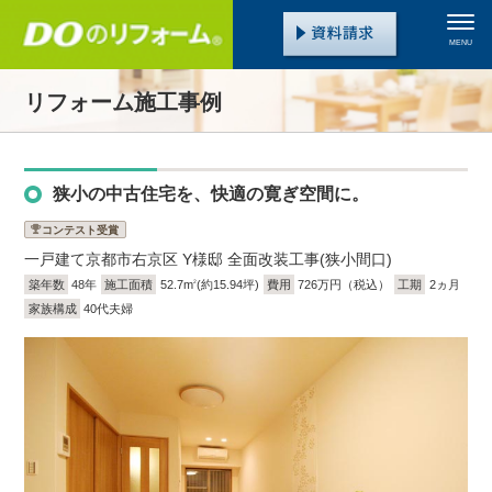
MENU
リフォーム施工事例
狭小の中古住宅を、快適の寛ぎ空間に。
コンテスト受賞
一戸建て
京都市右京区 Y様邸 全面改装工事(狭小間口)
築年数
48年
施工面積
52.7m
(約15.94坪)
費用
726万円（税込）
工期
2ヵ月
2
家族構成
40代夫婦