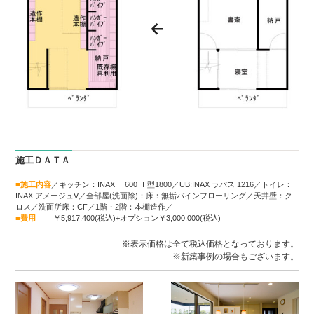
施工ＤＡＴＡ
■施工内容
／キッチン：INAX Ｉ600 Ｉ型1800／UB:INAX ラバス 1216／トイレ：
INAX アメージュV／全部屋(洗面除)：床：無垢パインフローリング／天井壁：ク
ロス／洗面所床：CF／1階・2階：本棚造作／
■費用
￥5,917,400(税込)+オプション￥3,000,000(税込)
※表示価格は全て税込価格となっております。
※新築事例の場合もございます。