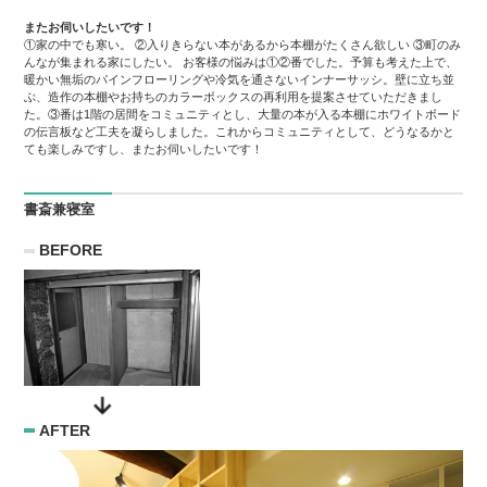
またお伺いしたいです！
①家の中でも寒い。 ②入りきらない本があるから本棚がたくさん欲しい ③町のみ
んなが集まれる家にしたい。 お客様の悩みは①②番でした。予算も考えた上で、
暖かい無垢のパインフローリングや冷気を通さないインナーサッシ。壁に立ち並
ぶ、造作の本棚やお持ちのカラーボックスの再利用を提案させていただきまし
た。③番は1階の居間をコミュニティとし、大量の本が入る本棚にホワイトボード
の伝言板など工夫を凝らしました。これからコミュニティとして、どうなるかと
ても楽しみですし、またお伺いしたいです！
書斎兼寝室
BEFORE
AFTER