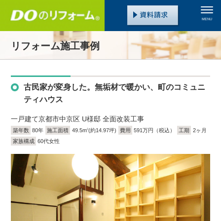
MENU
リフォーム施工事例
古民家が変身した。無垢材で暖かい、町のコミュニ
ティハウス
一戸建て
京都市中京区 U様邸 全面改装工事
築年数
80年
施工面積
49.5m
(約14.97坪)
費用
591万円（税込）
工期
2ヶ月
2
家族構成
60代女性