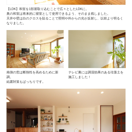
【LDK】和室を1部屋取り込むことで広々としたLDKに。
奥の和室は将来的に寝室として使用できるよう、そのまま残しました。
天井や壁は白のクロスを貼ることで照明や外からの光が反射し、以前より明るく
なりました。
南側の窓は断熱性を高めるために新
テレビ裏には調湿効果のある珪藻土を
調。
施工しました！
結露対策もばっちりです。