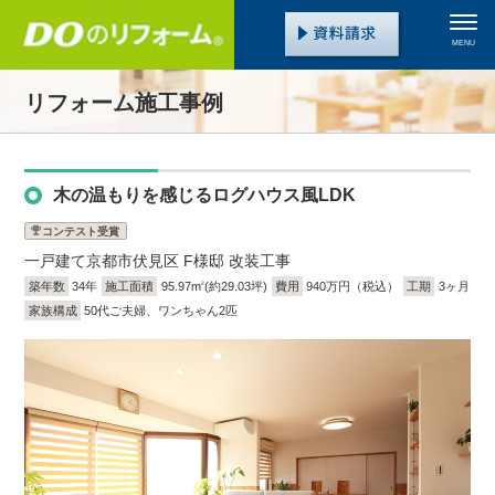
MENU
リフォーム施工事例
木の温もりを感じるログハウス風LDK
コンテスト受賞
一戸建て
京都市伏見区 F様邸 改装工事
築年数
34年
施工面積
95.97m
(約29.03坪)
費用
940万円（税込）
工期
3ヶ月
2
家族構成
50代ご夫婦、ワンちゃん2匹