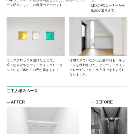
のキッチンの吊戸棚を再利用しました。床をヘリンボ
ス。
ーン貼りにして、お部屋のアクセントに。
LDKのPCコーナーから
配線が通ります。
ガラスブロックを設けたことで、
活用できていなかった勝手口も、キッ
暗くなりがちなウォークインクローゼ
チンを移動させたことでウォークイン
ットにもLDKからの光が届きます！
クローゼットから出入りできるように
なりました。
ご主人様スペース
AFTER
BEFORE