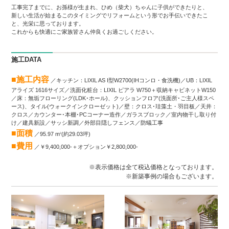
工事完了までに、お孫様が生まれ、ひめ（柴犬）ちゃんに子供ができたりと、
新しい生活が始まるこのタイミングでリフォームという形でお手伝いできたこ
と、光栄に思っております。
これからも快適にご家族皆さん仲良くお過ごしください。
施工DATA
■施工内容
／キッチン：LIXIL AS I型W2700(IHコンロ・食洗機)／UB：LIXIL
アライズ 1616サイズ／洗面化粧台：LIXIL ピアラ W750＋収納キャビネットW150
／床：無垢フローリング(LDK･ホール)、クッションフロア(洗面所･ご主人様スペ
ース)、タイル(ウォークインクローゼット)／壁：クロス･珪藻土・羽目板／天井：
クロス／カウンター･本棚･PCコーナー造作／ガラスブロック／室内物干し取り付
け／建具新設／サッシ新調／外部目隠しフェンス／防蟻工事
■面積
／95.97 m
(約29.03坪)
2
■費用
／￥9,400,000-＋オプション￥2,800,000-
※表示価格は全て税込価格となっております。
※新築事例の場合もございます。