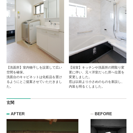
【洗面所】室内物干しを設置して広い
【浴室】キッチンや洗面所の間取り変
空間を確保。
更に伴い、元々洋室だった所へ位置を
洗面台のキャビネットは化粧品を置け
変更しました。
るようにとご提案させていただきまし
窓は以前より小さめのものを新設し、
た。
内装も明るくしました。
玄関
AFTER
BEFORE