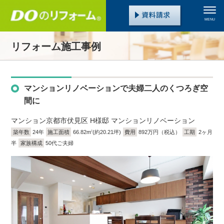
MENU
リフォーム施工事例
マンションリノベーションで夫婦二人のくつろぎ空
間に
マンション
京都市伏見区 H様邸 マンションリノベーション
築年数
24年
施工面積
66.82m
(約20.21坪)
費用
892万円（税込）
工期
2ヶ月
2
半
家族構成
50代ご夫婦