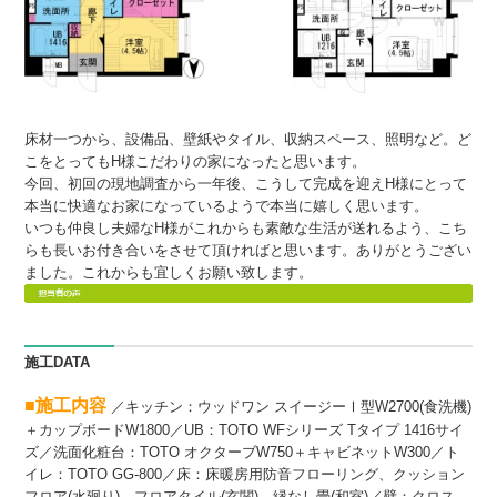
床材一つから、設備品、壁紙やタイル、収納スペース、照明など。ど
こをとってもH様こだわりの家になったと思います。
今回、初回の現地調査から一年後、こうして完成を迎えH様にとって
本当に快適なお家になっているようで本当に嬉しく思います。
いつも仲良し夫婦なH様がこれからも素敵な生活が送れるよう、こち
らも長いお付き合いをさせて頂ければと思います。
ありがとうござい
ました。これからも宜しくお願い致します。
施工DATA
■施工内容
／キッチン：ウッドワン
スイージーⅠ型W2700(食洗機)
＋カップボードW1800／UB：TOTO WFシリーズ Tタイプ 1416サイ
ズ／洗面化粧台：TOTO オクターブ
W750＋キャビネットW300／ト
イレ：TOTO GG-800
／
床：床暖房用防音フローリング
、クッション
フロア(水廻り)、フロアタイル(玄関)、縁なし畳(和室)／壁：クロス、