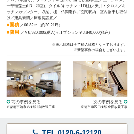
一部珪藻土(LD・和室)、タイル(キッチン・LD柱)／天井：クロス／キ
ッチンカウンター、収納、棚、仏間造作／玄関収納、
室内物干し取付
け
／建具新調／床暖房設置／
■面積
／
66.82㎡（約20.21坪）
■費用
／￥8,920,000(税込)
＋オプション￥3,840,000(税込)
※表示価格は全て税込価格となっております。
※新築事例の場合もございます。
前の事例を見る
次の事例を見る
京都府宇治市 S様邸 1階改装工事
京都市南区 T様邸 全面改装工事
TEL 0120-6-12120