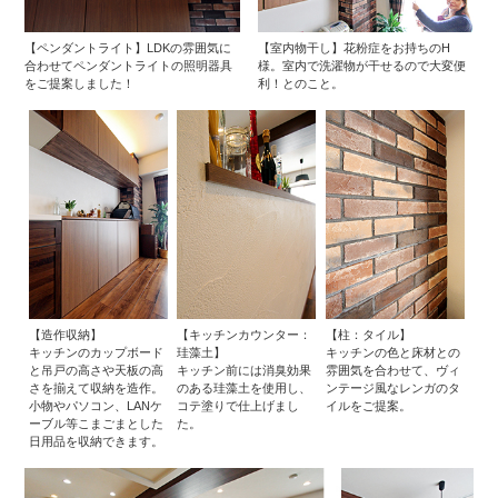
【ペンダントライト】LDKの雰囲気に
【室内物干し】花粉症をお持ちのH
合わせてペンダントライトの照明器具
様。室内で洗濯物が干せるので大変便
をご提案しました！
利！とのこと。
【造作収納】
【キッチンカウンター：
【柱：タイル】
キッチンのカップボード
珪藻土】
キッチンの色と床材との
と吊戸の高さや天板の高
キッチン前には消臭効果
雰囲気を合わせて、ヴィ
さを揃えて収納を造作。
のある珪藻土を使用し、
ンテージ風なレンガのタ
小物やパソコン、LANケ
コテ塗りで仕上げまし
イルをご提案。
ーブル等こまごまとした
た。
日用品を収納できます。