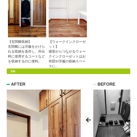
【玄関横収納】
【ウォークインクローゼ
玄関横には洋服をかけら
ット】
れる収納を造作し、外出
寝室からつながるウォー
時に使用するコートなど
クインクローゼットはお
を収納するのに便利。
布団や洋服の収納スペー
スに。
AFTER
BEFORE