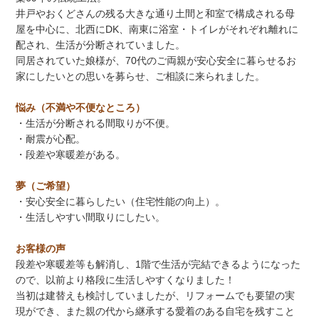
井戸やおくどさんの残る大きな通り土間と和室で構成される母
屋を中心に、北西にDK、南東に浴室・トイレがそれぞれ離れに
配され、生活が分断されていました。
同居されていた娘様が、70代のご両親が安心安全に暮らせるお
家にしたいとの思いを募らせ、ご相談に来られました。
悩み（不満や不便なところ）
・生活が分断される間取りが不便。
・耐震が心配。
・段差や寒暖差がある。
夢（ご希望）
・安心安全に暮らしたい（住宅性能の向上）。
・生活しやすい間取りにしたい。
お客様の声
段差や寒暖差等も解消し、1階で生活が完結できるようになった
ので、以前より格段に生活しやすくなりました！
当初は建替えも検討していましたが、リフォームでも要望の実
現ができ、また親の代から継承する愛着のある自宅を残すこと