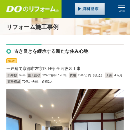
MENU
リフォーム施工事例
古き良きを継承する新たな住み心地
NEW
一戸建て
京都市左京区 H様 全面改装工事
築年数
69年
施工面積
224m
(約67.76坪)
費用
1987万円（税込）
工期
4ヵ月
2
家族構成
70代ご夫婦、娘様2人