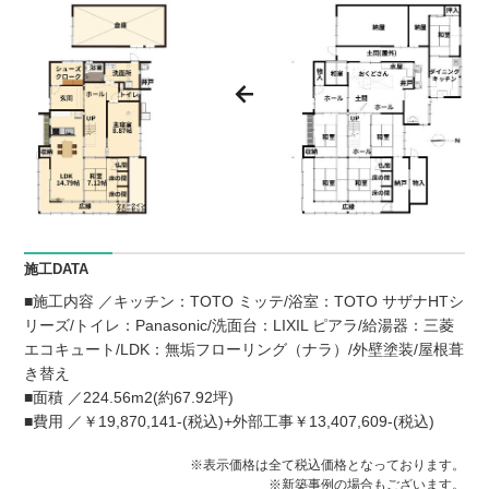
施工DATA
■施工内容 ／キッチン：TOTO ミッテ/浴室：TOTO サザナHTシ
リーズ/トイレ：Panasonic/洗面台：LIXIL ピアラ/給湯器：三菱
エコキュート/LDK：無垢フローリング（ナラ）/外壁塗装/屋根葺
き替え
■面積 ／224.56m2(約67.92坪)
■費用 ／￥19,870,141-(税込)+外部工事￥13,407,609-(税込)
※表示価格は全て税込価格となっております。
※新築事例の場合もございます。