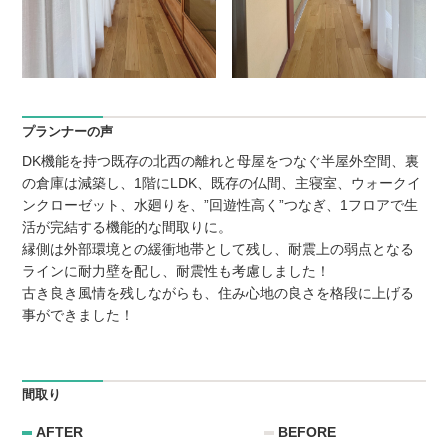
プランナーの声
DK機能を持つ既存の北西の離れと母屋をつなぐ半屋外空間、裏
の倉庫は減築し、1階にLDK、既存の仏間、主寝室、ウォークイ
ンクローゼット、水廻りを、”回遊性高く”つなぎ、1フロアで生
活が完結する機能的な間取りに。
縁側は外部環境との緩衝地帯として残し、耐震上の弱点となる
ラインに耐力壁を配し、耐震性も考慮しました！
古き良き風情を残しながらも、住み心地の良さを格段に上げる
事ができました！
間取り
AFTER
BEFORE