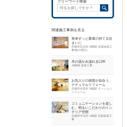
フリーワード検索
関連施工事例を見る
将来ずっと愛着の持てる住
まいに
京都市右京区 M様邸 全面改装工
事(狭小間口)
木の温かみ溢れるLDK
M様邸 改装工事
お気入りの雑貨が似合う、
ナチュラルリフォーム
京都市伏見区 N様邸 マンション
リフォーム
コミュニケーションを楽し
む、明るいこだわりのイン
テリア空間
京都市中京区 U様邸 全面改装工
事