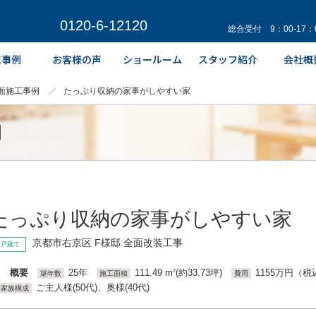
0120-6-12120
総合受付 9：00-17
面施工事例
たっぷり収納の家事がしやすい家
例
たっぷり収納の家事がしやすい家
京都市右京区 F様邸 全面改装工事
一戸建て
概要
25年
111.49 m
(約33.73坪)
1155万円（税
2
築年数
施工面積
費用
ご主人様(50代)、奥様(40代)
家族構成