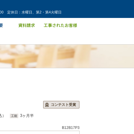
：00 定休日：水曜日、第2・第4火曜日
コンテスト受賞
込）
3ヶ月半
工期
B12B17P3