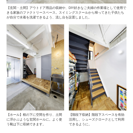
【玄関・土間】アウトドア用品の収納や、DIY好きなご夫婦の作業場として使用で
きる家族のファクトリースペース。スイミングスクールから帰ってきた子供たち
が自分で水着を洗濯できるよう、流し台を設置しました。
【ホール】框の下に空間を作り、土間
【階段下収納】階段下スペースを有効
に浮かぶような玄関ホールに。よく使
活用し、シューズクロークとして利用
う靴は下に収納できます。
できるように。