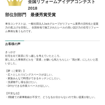
全国リフォームアイデアコンテスト
2018
部位別部門 最優秀賞受賞
※
当コンテストは、一般社団法人Jackグループがリフォーム業界の活性化と提案
力の底上げを目指し、 全国各地で施工されたレベルの高い設計力の住宅リフォー
ム事例を集うものです。
お客様の声
きっかけ
社宅を出て新居に引っ越しを考えていたところ、
探し出した事務所ビルを「普通」が嫌いな私たちらしい「我が家」にしたいと思
いました。
【夢（ご要望）】
・広々としたリビングスペースがほしい。
・家族みんなで料理ができるキッチンにしたい。
・洗濯物干し場を設けたい。
・DIYができる作業スペースがほしい。
【不安な点】
・3階建ての家事動線が不安で、どうなるか分からないので良い提案が欲しい。