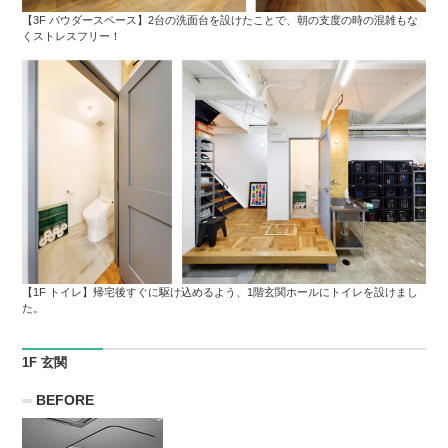
【3F パウダースペース】2台の洗面台を設けたことで、朝の支度の時の混雑もな
くストレスフリー！
【1F トイレ】帰宅後すぐに駆け込めるよう、1階玄関ホールにトイレを設けまし
た。
1F 玄関
BEFORE