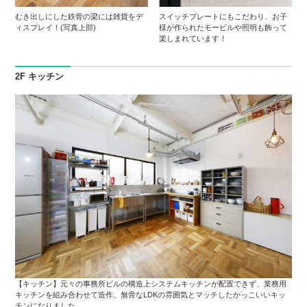
むき出しにした鉄骨の梁には雑貨をデ
スイッチプレートにもこだわり、お子
ィスプレイ！(写真上部)
様が作られたモービルや照明も飾って
楽しまれています！
2F キッチン
【キッチン】元々の事務所ビルの構造上システムキッチンが配置できず、業務用
キッチンを組み合わせて造作。無骨なLDKの雰囲気とマッチしたかっこいいキッ
チンになりました。