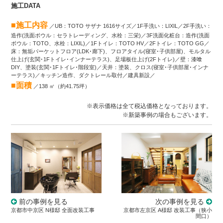
施工DATA
■施工内容
／UB：TOTO サザナ 1616サイズ／1F手洗い：LIXIL／2F手洗い：
造作(洗面ボウル：セラトレーディング、水栓：三栄)／3F洗面化粧台：造作(洗面
ボウル：TOTO、水栓：LIXIL)／1Fトイレ：TOTO HV／2Fトイレ：TOTO GG／
床：無垢パーケットフロア(LDK･廊下)、フロアタイル(寝室･子供部屋)、モルタル
仕上げ(玄関･1Fトイレ･インナーテラス)、足場板仕上げ(2Fトイレ)／壁：漆喰
DIY、塗装(玄関･1Fトイレ･階段室)／天井：塗装、クロス(寝室･子供部屋･インナ
ーテラス)／キッチン造作、ダクトレール取付／建具新設／
■面積
／138 ㎡（約41.75坪）
※表示価格は全て税込価格となっております。
※新築事例の場合もございます。
前の事例を見る
次の事例を見る
京都市中京区 N様邸 全面改装工事
京都市左京区 A様邸 改装工事（狭小
間口）