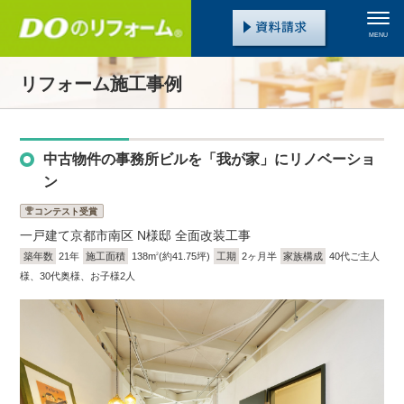
MENU
リフォーム施工事例
中古物件の事務所ビルを「我が家」にリノベーショ
ン
コンテスト受賞
一戸建て
京都市南区 N様邸 全面改装工事
築年数
21年
施工面積
138m
(約41.75坪)
工期
2ヶ月半
家族構成
40代ご主人
2
様、30代奥様、お子様2人