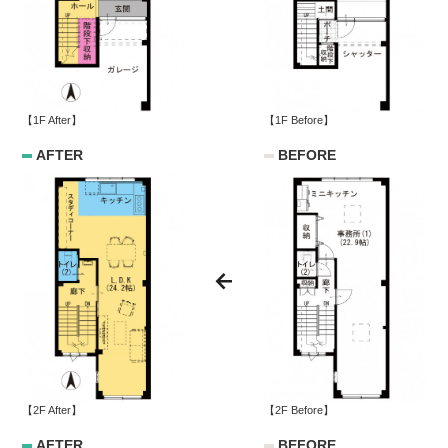
【1F After】
【1F Before】
AFTER
BEFORE
【2F After】
【2F Before】
AFTER
BEFORE