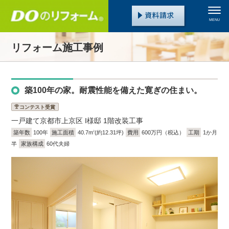
MENU
リフォーム施工事例
築100年の家。耐震性能を備えた寛ぎの住まい。
コンテスト受賞
一戸建て
京都市上京区 I様邸 1階改装工事
築年数
100年
施工面積
40.7m
(約12.31坪)
費用
600万円（税込）
工期
1か月
2
半
家族構成
60代夫婦