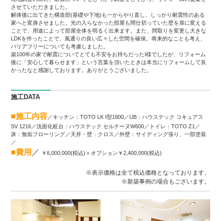
させていただきました。
解体後に出てきた構造部(基礎や下地)も一からやり直し、しっかり耐震性のある
家へと変身させました。光の入らなかった部屋も間仕切っていた壁を扉に変える
ことで、用途によって部屋全体を明るく出来ます。また、間取りを変更し大きな
LDKを作ったことで、風通りの良い広々した空間を確保。将来的なことも考え、
バリアフリーについても考慮しました。
築100年の家で耐震についてとても不安をお持ちだったI様でしたが、リフォーム
後に「安心して暮らせます」という言葉を頂いたときは本当にリフォームして良
かったなと感謝しております。ありがとうございました。
施工DATA
■施工内容
／キッチン：TOTO LK I型1800／UB：ハウステック コキュアス
SV 1216／洗面化粧台：ハウステック セルテーヌW600／トイレ：TOTO Z1／
床：無垢フローリング／天井・壁：クロス／外壁：サイディング張り、一部塗装
／
■費用
／
￥6,000,000(税込)＋オプション￥2,400,000(税込)
※表示価格は全て税込価格となっております。
※新築事例の場合もございます。