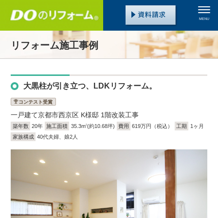
MENU
リフォーム施工事例
大黒柱が引き立つ、LDKリフォーム。
コンテスト受賞
一戸建て
京都市西京区 K様邸 1階改装工事
築年数
20年
施工面積
35.3m
(約10.68坪)
費用
619万円（税込）
工期
1ヶ月
2
家族構成
40代夫婦、娘2人