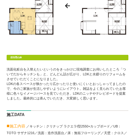
洗面化粧台を入替えたいというのをきっかけに現地調査にお伺いしたところ「つ
いでだからキッチンも」と、どんどん話が広がり、LDKと水廻りのリフォームを
させていただくことになりました。
LDKの各スペースが狭かったり広かったりと使いにくいとおっしゃってましたの
で、今のご家族が生活しやすいようにレイアウト。雑誌をよく見られていたお客
様に色々なイメージパースを見ていただき、LDKのニッチやテレビボードを提案
しました。最終的には喜んでいただき、大変嬉しく思います。
施工DATA
■
施工内容
／キッチン：クリナップ ラクエラI型2550+カップボード／UB：
TOTO サザナ1216／洗面：造作洗面台／床：無垢フローリング／天壁：クロス／