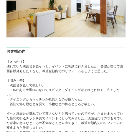
お客様の声
【きっかけ】
壊れていた洗面台を直そうと、イベントに相談に行きましたが、要望が増えて洗
面台以外もしたくなり、希望金額内でのリフォームをしようと思った。
【悩み・夢】
・洗面台を直して欲しい。
・LDKにある大黒柱のせいでリビング、ダイニングがそれぞれ狭く、広々した
い。
・ダイニングからキッチンが丸見えなのが嫌だった。
・雑誌で飾り棚などを見て、小物などの飾るところが欲しい。
ずっと洗面台が壊れていて直さないとと思っていたのですが、たまたま入ってい
た新聞の折込チラシを見てイベントに行ってみました。洗面台だけのつもりでし
たが家の色々なところの不満がどんどん出てきて、希望金額内でのリフォームに
変えようと決意しました。