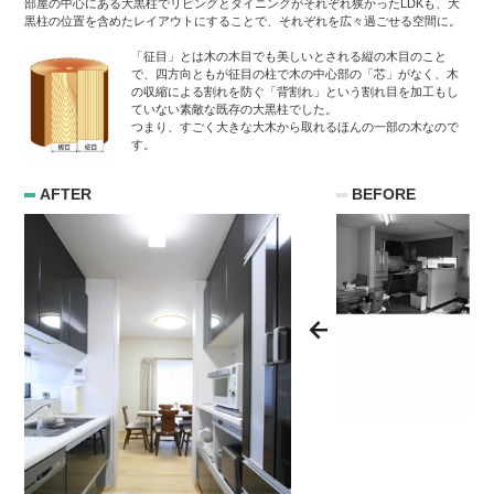
部屋の中心にある大黒柱でリビングとダイニングがそれぞれ狭かったLDKも、大
黒柱の位置を含めたレイアウトにすることで、それぞれを広々過ごせる空間に。
「征目」とは木の木目でも美しいとされる縦の木目のこと
で、四方向ともが征目の柱で木の中心部の「芯」がなく、木
の収縮による割れを防ぐ「背割れ」という割れ目を加工もし
ていない素敵な既存の大黒柱でした。
つまり、すごく大きな大木から取れるほんの一部の木なので
す。
AFTER
BEFORE