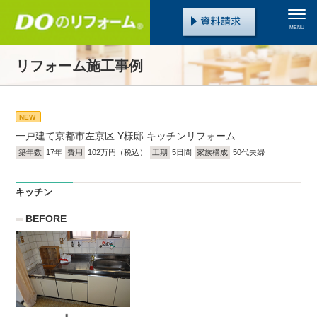
MENU
リフォーム施工事例
NEW
一戸建て
京都市左京区 Y様邸 キッチンリフォーム
築年数
17年
費用
102万円（税込）
工期
5日間
家族構成
50代夫婦
キッチン
BEFORE