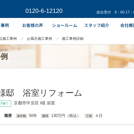
0120-6-12120
総合受付 9：00-17
位施工事例
お風呂施工事例
施工事例詳細
事例
I様邸 浴室リフォーム
京都市中京区 I様 浴室
一戸建て
概要
50年
130万円（税込）
４日
築年数
費用
工期