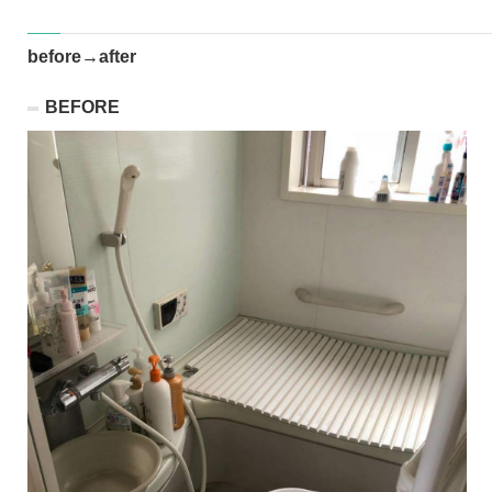
before→after
BEFORE