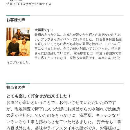
浴室：TOTOサザナ1818サイズ
お客様の声
大満足です！
最初のきっかけは、お風呂が寒いから何とか出来ないかと思
い、アップさんのイベントに行きました。 打合せを何度も繰
り返していくうちに私たち家族の要望と憧れで、ＬＤＫの工
事になりましたが、全ての願いを聞いてくださった、担当者
さんには感謝しています。 家も以前とは一味違う雰囲気で非
常に広くキレイになり、家族も大満足です。本当にありがと
うございました。
担当者の声
とても楽しく打合せが出来ました！
お風呂が寒いということで、お伺いさせていただいたのです
が、現地調査で床下に入った際にお風呂からの水漏れで洗面所
の床が老朽化していたのをきっかけに、洗面所、キッチンなど
いろいろな工事も携わらさせていただきました。 打合せも工事
内容以外にも、趣味やライフスタイルの話ができ、お客様のこ