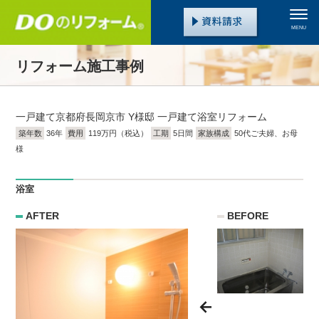
MENU
リフォーム施工事例
一戸建て
京都府長岡京市 Y様邸 一戸建て浴室リフォーム
築年数
36年
費用
119万円（税込）
工期
5日間
家族構成
50代ご夫婦、お母
様
浴室
AFTER
BEFORE