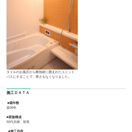
タイルのお風呂から断熱材に囲まれたユニット
バスにすることで、寒さもなくなりました。
施工ＤＡＴＡ
■築年数
築36年
■家族構成
50代夫婦、祖母
■施工内容