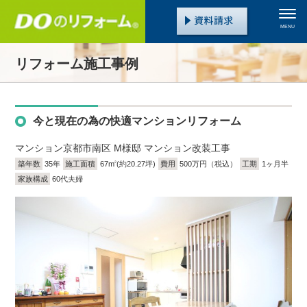
MENU
リフォーム施工事例
今と現在の為の快適マンションリフォーム
マンション
京都市南区 M様邸 マンション改装工事
築年数
35年
施工面積
67m
(約20.27坪)
費用
500万円（税込）
工期
1ヶ月半
2
家族構成
60代夫婦