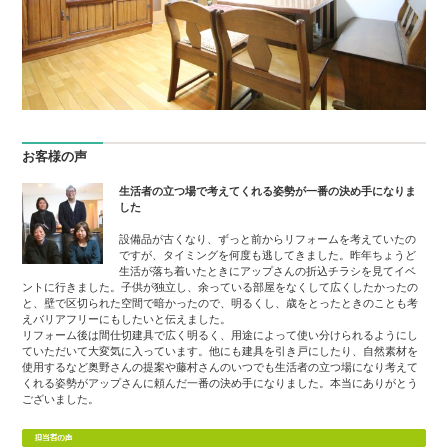
お客様の声
生活者の立つ場で考えてくれる姿勢が一番の決め手になりま
した
設備品が古くなり、ずっと前からリフォームを考えていたの
ですが、タイミングを何度も逃してきました。昨年ちょうど
生活が落ち着いたときにアップさんの折込チラシを見てイベ
ントに行きました。子供が独立し、余っている部屋をなくして広くしたかったの
と、壁で区切られた空間で暗かったので、明るくし、歳をとったときのことも考
えバリアフリーにもしたいと伝えました。
リフォーム後は間仕切建具で広く明るく、用途によって使い分けられるようにし
ていただいて大変気に入っています。他にも建具を引き戸にしたり、自然素材を
使用するなど奥野さんの提案や藤村さんのいつでも生活者の立つ場になり考えて
くれる姿勢がアップさんに頼んだ一番の決め手になりました。本当にありがとう
ございました。