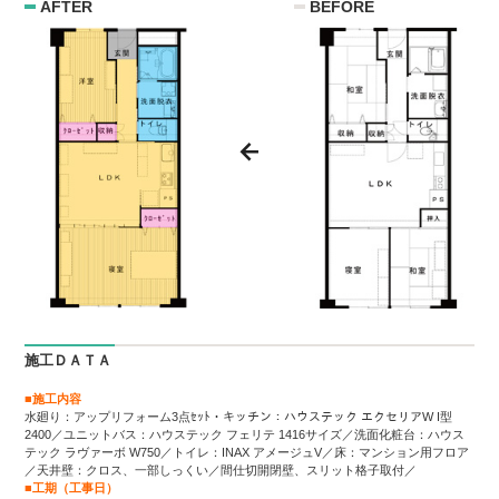
AFTER
BEFORE
施工ＤＡＴＡ
■施工内容
水廻り：アップリフォーム3点ｾｯﾄ・キッチン：ハウステック エクセリアW I型
2400／ユニットバス：ハウステック フェリテ 1416サイズ／洗面化粧台：ハウス
テック ラヴァーボ W750／トイレ：INAX アメージュV／床：マンション用フロア
／天井壁：クロス、一部しっくい／間仕切開閉壁、スリット格子取付／
■工期（工事日）