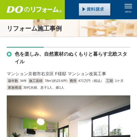
MENU
リフォーム施工事例
色を楽しみ、自然素材のぬくもりと暮らす北欧スタ
イル
マンション
京都市右京区 F様邸 マンション改装工事
築年数
34年
施工面積
78m
(約23.6坪)
費用
471万円（税込）
工期
1ケ月
2
家族構成
30代夫婦、息子1人、娘1人