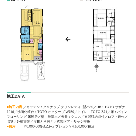
施工DATA
■施工内容
／キッチン：クリナップ クリンレディ I型2550／UB：TOTO サザナ
1216／洗面化粧台：TOTO オクターブ W750／トイレ：TOTO ZJ1／床：パイン
フローリング 床暖房／壁：珪藻土／天井：クロス／玄関収納取付／ロフト造作／
増築／外壁塗装／屋根ふき替え／玄関ドア・サッシ交換
■費用
￥8,000,000(税込)+オプション￥4,100,000(税込)