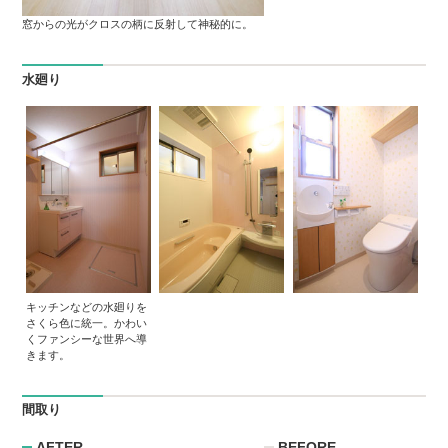
窓からの光がクロスの柄に反射して神秘的に。
水廻り
キッチンなどの水廻りを
さくら色に統一。かわい
くファンシーな世界へ導
きます。
間取り
AFTER
BEFORE