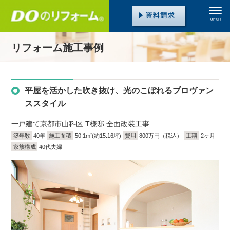
MENU
リフォーム施工事例
平屋を活かした吹き抜け、光のこぼれるプロヴァン
ススタイル
一戸建て
京都市山科区 T様邸 全面改装工事
築年数
40年
施工面積
50.1m
(約15.16坪)
費用
800万円（税込）
工期
2ヶ月
2
家族構成
40代夫婦