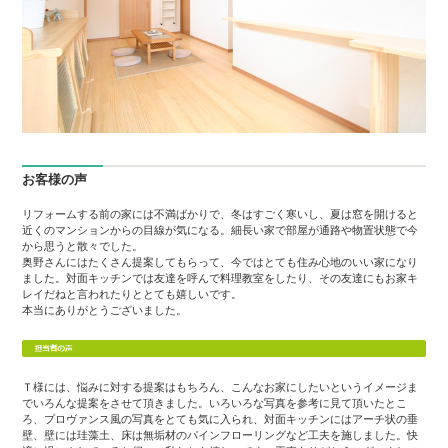
お客様の声
リフォームする前の家には不満ばかりで、冬はすごく寒いし、夏は窓を開けると
近くのマンションからの目線が気になる。細長い家で部屋が通路や物置状態で今
から思うと散々でした。
奥野さんにはたくさん提案してもらって、今ではとても住み心地のいい家になり
ました。対面キッチンでは友達を呼んで料理教室をしたり、その友達にもお家キ
レイだねと言われたりととても嬉しいです。
本当にありがとうございました。
Ｔ様には、悩みに対する提案はもちろん、こんなお家にしたいというイメージま
でいろんな提案をさせて頂きました。いろいろな写真を参考に見て頂いたとこ
ろ、プロヴァンス風の写真をとても気に入られ、対面キッチンにはアーチ状の垂
壁、壁には珪藻土、床は無垢材のパインフローリングなど工夫を施しました。快