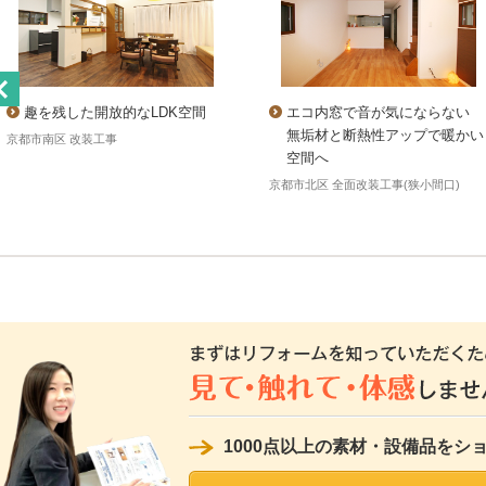
エコ内窓で音が気にならない
趣を残した開放的なLDK空間
無垢材と断熱性アップで暖かい
京都市南区 改装工事
空間へ
京都市北区 全面改装工事(狭小間口)
1000点以上の素材・設備品をシ