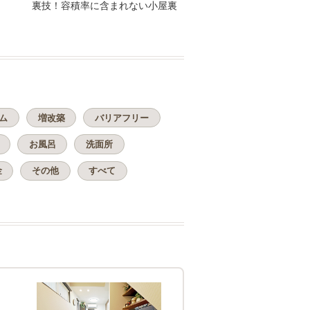
裏技！容積率に含まれない小屋裏
ム
増改築
バリアフリー
お風呂
洗面所
金
その他
すべて