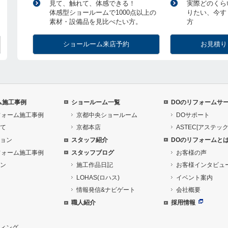
見て、触れて、体感できる！
実際どのくら
体感型ショールームで1000点以上の
りたい、今す
素材・設備品を見比べたい方。
方
ショールーム来店予約
お見積り
ム施工事例
ショールーム一覧
DOのリフォームサ
フォーム施工事例
京都中央ショールーム
DOサポート
て
京都本店
ASTEC[アステック
ョン
スタッフ紹介
DOのリフォームと
フォーム施工事例
スタッフブログ
お客様の声
ン
施工作品日記
お客様インタビュ
LOHAS(ロハス)
イベント案内
情報発信&ナビゲート
会社概要
職人紹介
採用情報
ィング