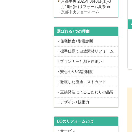
京都中央 2026年8月8日(土)-8
月16日(日)リフォーム夏祭 in
京都中央ショールーム
格子が彩る、家族憩いのリビン
選ばれる7つの理由
き良きを継承する新たな住み
グ
地
住宅検査+耐震診断
京都府乙訓郡 改装工事（古民家）
市左京区 全面改装工事
標準仕様で自然素材リフォーム
プランナーと創る住まい
安心の5大保証制度
徹底した流通コストカット
直接発注によるこだわりの品質
デザイン+技術力
DOのリフォームとは
サービス