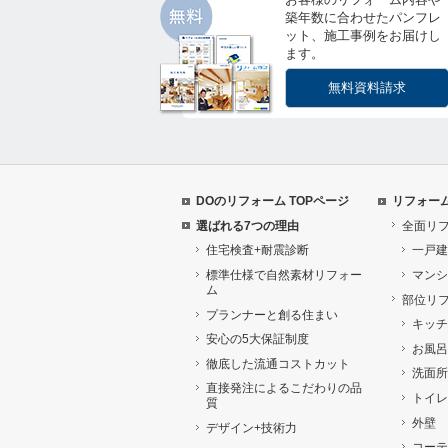
築年数に合わせたパンフレ
ット、施工事例をお届けし
ます。
無料資料請求
DOのリフォーム TOPページ
リフォー
選ばれる7つの理由
全面リ
住宅検査+耐震診断
一戸建
標準仕様で自然素材リフォー
マンシ
ム
部位リ
プランナーと創る住まい
キッチ
安心の5大保証制度
お風呂
徹底した流通コストカット
洗面所
直接発注によるこだわりの品
トイレ
質
外壁
デザイン+技術力
コーテ