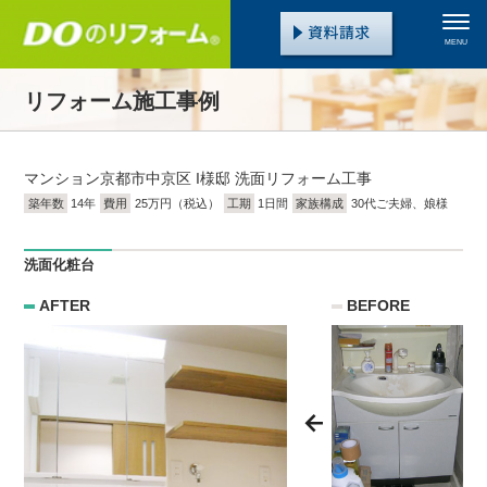
MENU
リフォーム施工事例
マンション
京都市中京区 I様邸 洗面リフォーム工事
築年数
14年
費用
25万円（税込）
工期
1日間
家族構成
30代ご夫婦、娘様
洗面化粧台
AFTER
BEFORE