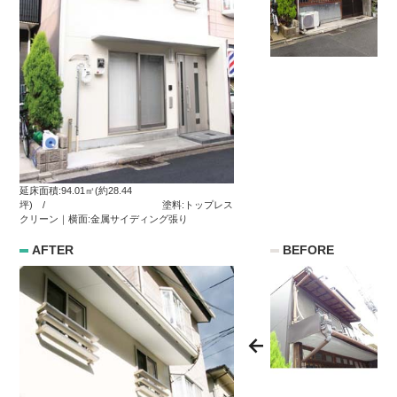
延床面積:94.01㎡(約28.44
坪) / 塗料:トップレス
クリーン｜横面:金属サイディング張り
AFTER
BEFORE