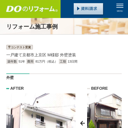
MENU
リフォーム施工事例
コンテスト受賞
一戸建て
京都市上京区 M様邸 外壁塗装
築年数
51年
費用
81万円（税込）
工期
13日間
外壁
AFTER
BEFORE