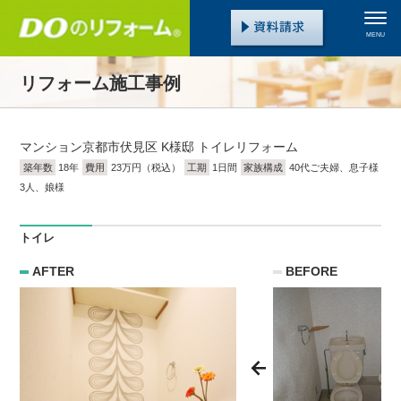
MENU
リフォーム施工事例
マンション
京都市伏見区 K様邸 トイレリフォーム
築年数
18年
費用
23万円（税込）
工期
1日間
家族構成
40代ご夫婦、息子様
3人、娘様
トイレ
AFTER
BEFORE