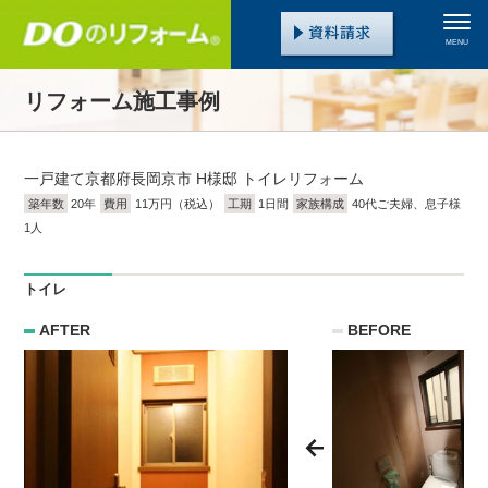
MENU
リフォーム施工事例
一戸建て
京都府長岡京市 H様邸 トイレリフォーム
築年数
20年
費用
11万円（税込）
工期
1日間
家族構成
40代ご夫婦、息子様
1人
トイレ
AFTER
BEFORE