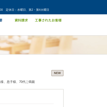
：00 定休日：水曜日、第2・第4火曜日
NEW
奥様、息子様、70代ご両親