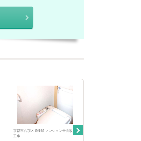
京都市右京区 S様邸 マンション全面改装
京都市西京区 O様邸 トイレリフ
工事