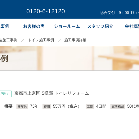
0120-6-12120
総合受付 9：00-17
位施工事例
トイレ施工事例
施工事例詳細
事例
京都市上京区 S様邸 トイレリフォーム
一戸建て
概要
73年
55万円（税込）
4日間
50代
築年数
費用
工期
家族構成