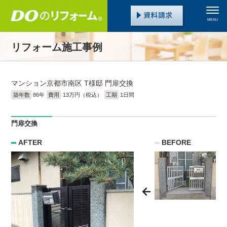
MENU
リフォーム施工事例
マンション
京都市南区 T様邸 門扉交換
築年数
86年
費用
13万円（税込）
工期
1日間
門扉交換
AFTER
BEFORE