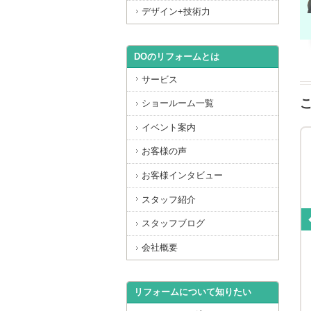
デザイン+技術力
DOのリフォームとは
サービス
ショールーム一覧
イベント案内
お客様の声
お客様インタビュー
スタッフ紹介
スタッフブログ
会社概要
様 洗面台コーティング
京都市中京区U様 トイレコー
ティング
山科区 E様 洗面台コーティング
京都市中京区 U様 トイレコーティング
リフォームについて知りたい