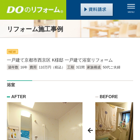
MENU
リフォーム施工事例
NEW
一戸建て
京都市西京区 K様邸 一戸建て浴室リフォーム
築年数
16年
費用
110万円（税込）
工期
3日間
家族構成
50代ご夫婦
浴室
AFTER
BEFORE