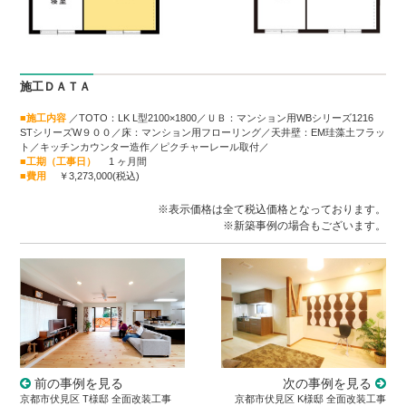
施工ＤＡＴＡ
■施工内容
／TOTO：LK L型2100×1800／ＵＢ：マンション用WBシリーズ1216
STシリーズW９００／床：マンション用フローリング／天井壁：EM珪藻土フラッ
ト／キッチンカウンター造作／ピクチャーレール取付／
■工期（工事日）
1 ヶ月間
■費用
￥3,273,000(税込)
※表示価格は全て税込価格となっております。
※新築事例の場合もございます。
次の事例を見る
前の事例を見る
京都市伏見区 K様邸 全面改装工事
京都市伏見区 T様邸 全面改装工事