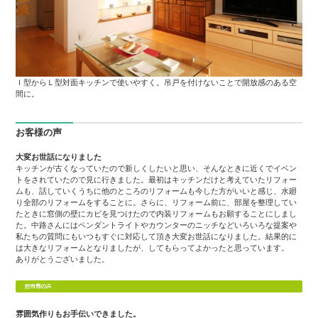
Ｉ型からＬ型対面キッチンで使いやすく。吊戸を付けないことで開放感のある空
間に。
お客様の声
大変お世話になりました
キッチンが古くなっていたので新しくしたいと思い、そんなときに近くでイベン
トをされていたので見に行きました。最初はキッチンだけと考えていたリフォー
ムも、話していくうちに他のところのリフォームも今した方がいいと感じ、水廻
り全部のリフォームをすることに。さらに、リフォーム前に、部屋を整理してい
たときに窓側の壁にカビを見つけたので内装リフォームもお願することにしまし
た。中路さんにはペンダントライトやカウンターのニッチなどいろいろな提案や
私たちの質問にもいつもすぐに対応して頂き大変お世話になりました。結果的に
は大きなリフォームとなりましたが、してもらってよかったと思っています。
ありがとうございました。
雰囲気作りもお手伝いできました。