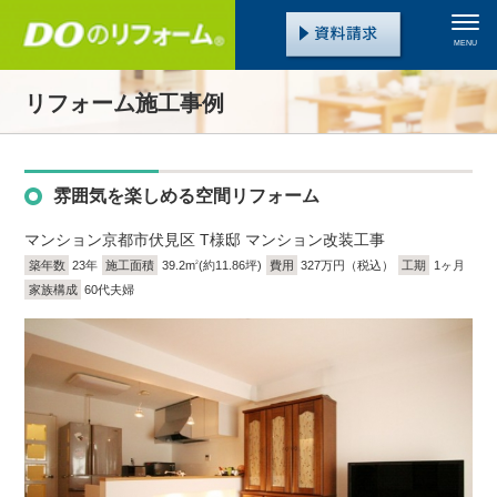
MENU
リフォーム施工事例
雰囲気を楽しめる空間リフォーム
マンション
京都市伏見区 T様邸 マンション改装工事
築年数
23年
施工面積
39.2m
(約11.86坪)
費用
327万円（税込）
工期
1ヶ月
2
家族構成
60代夫婦