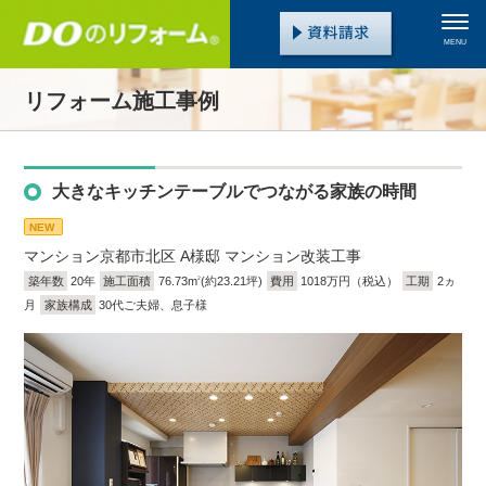
MENU
リフォーム施工事例
大きなキッチンテーブルでつながる家族の時間
NEW
マンション
京都市北区 A様邸 マンション改装工事
築年数
20年
施工面積
76.73m
(約23.21坪)
費用
1018万円（税込）
工期
2ヵ
2
月
家族構成
30代ご夫婦、息子様