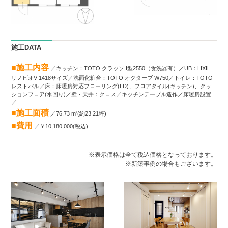
施工DATA
■施工内容
／キッチン：TOTO クラッソ I型2550（食洗器有）／UB：LIXIL
リノビオV 1418サイズ／洗面化粧台：TOTO オクターブ W750／トイレ：TOTO
レストパル／床：床暖房対応フローリング(LD)、フロアタイル(キッチン)、クッ
ションフロア(水回り)／壁・天井：クロス／キッチンテーブル造作／床暖房設置
／
■施工面積
／76.73 m
(約23.21坪)
2
■費用
／￥10,180,000(税込)
※表示価格は全て税込価格となっております。
※新築事例の場合もございます。