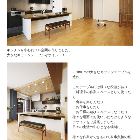
キッチンを中心にLDK空間を作りました。
大きなキッチンテーブルがポイント！
2.2m×1mの大きなキッチンテーブルを
造作。
このテーブルには様々な役割があり
・料理中の作業スペースとして使った
り
・食事を楽しんだり
・お仕事をしたり
・お子様の遊びスペースになったり…
様々な場面でお使いいただけるような
デザインをご提案しました。
日々の生活の中心となる場所に。
様々な作業ができるので家事負担の軽