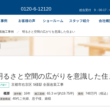
0120-6-12120
総合受付 9：00-17
面施工事例
明るさと空間の広がりを意識した住まい
例
明るさと空間の広がりを意識した住
京都市右京区 S様邸 全面改装工事
一戸建て
概要
16年
65.3 m
(約19.75坪)
748万円（税込）
2
築年数
施工面積
費用
40代ご夫婦、息子様、娘様
家族構成