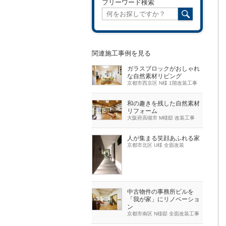
フリーワード検索
関連施工事例を見る
ガラスブロックがおしゃれ
な自然素材リビング
京都市西京区 N様 1階改装工事
和の趣きを残した自然素材
リフォーム
大阪府高槻市 M様邸 改装工事
人が集まる笑顔あふれる家
京都市北区 U様 全面改装
中古物件の事務所ビルを
「我が家」にリノベーショ
ン
京都市南区 N様邸 全面改装工事