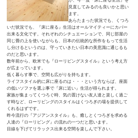
が、今一度『床に座る生活』を
見直してみるのも良いかと思い
ます。
あらたまった状況でも、くつろ
いだ状況でも、『床に座る』生活はオールマイティーにカバー
出来る文化です。それぞれのシチュエーションで、同じ部屋の
同じ畳の上を使いながらも、日本の伝統的な所作をもって生活
し分けるというのは、守っていきたい日本の美意識に通じるも
のだと思います。
数年前から、欧米でも『ローリビングスタイル』という考え方
が広まっています。
低く暮らす事で、空間も広がりを持ちます。
ライフスタイル的に床に座るのは・・・という方ならば、座面
の低いソファを選ぶ事で『床に近い』生活が得られます。
家族が集まってくつろぐ時、気の置けない友人達と楽しく過ご
す時など、ローリビングのスタイルはくつろぎの場を提供して
くれるはずです。
昨今流行の『アジアンスタイル』も、癒しとくつろぎを求める
人達の『ローリビング』の流れの一つだと思います。
目線を下げてリラックス出来る空間を楽しんで下さい。