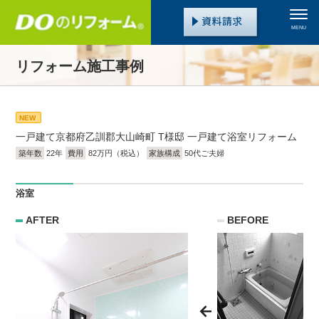
MENU
リフォーム施工事例
NEW
一戸建て
京都府乙訓郡大山崎町 T様邸 一戸建て浴室リフォーム
築年数
22年
費用
82万円（税込）
家族構成
50代ご夫婦
浴室
AFTER
BEFORE