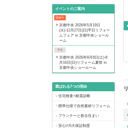
イベントのご案内
開催中
京都中央 2026年5月19日
(火)-12月27日(日)平日リフォー
ムフェア in 京都中央ショール
シンプル＆ナチュラルな明るい
たっぷり収納で、すっきり片付
ーム
家
いた明るい空間
M様邸 マンションリノベーション
京都市中京区 K様邸 マンション改装工
予告
事
京都中央 2026年8月8日(土)-8
月16日(日)リフォーム夏祭 in
京都中央ショールーム
選ばれる7つの理由
住宅検査+耐震診断
標準仕様で自然素材リフォーム
プランナーと創る住まい
安心の5大保証制度