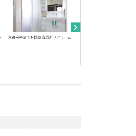
京都府宇治市 N様邸 洗面所リフォーム
京都市右京区 Y様邸 水栓交換（浴
フ