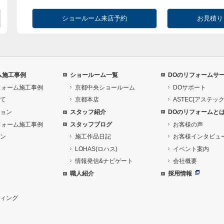
ショールーム来店予約
お見積り
ム施工事例
ショールーム一覧
DOのリフォームサ
フォーム施工事例
京都中央ショールーム
DOサポート
て
京都本店
ASTEC[アステック
ョン
スタッフ紹介
DOのリフォームと
フォーム施工事例
スタッフブログ
お客様の声
ン
施工作品日記
お客様インタビュ
LOHAS(ロハス)
イベント案内
情報発信&ナビゲート
会社概要
職人紹介
採用情報
ィング