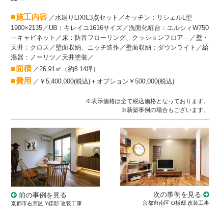
■施工内容
／水廻りLIXIL3点セット／キッチン：リシェルL型
1900×2135／UB：キレイユ1616サイズ
／洗面化粧台：エルシィW750
＋キャビネット
／床：防音フローリング、クッションフロア―／壁・
天井：クロス／壁面収納、ニッチ造作／壁面収納：ダウンライト／給
湯器：ノーリツ／天井塗装／
■面積
／26.91㎡（約8.14坪）
■費用
／￥5,400,000(税込)＋オプション
￥500,000(税込)
※表示価格は全て税込価格となっております。
※新築事例の場合もございます。
次の事例を見る
前の事例を見る
京都市南区 O様邸 改装工事
京都市右京区 Y様邸 改装工事