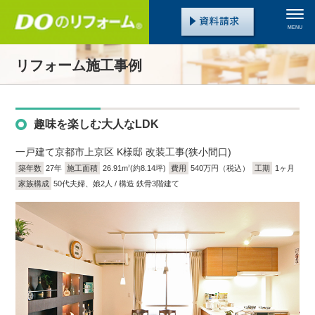
MENU
リフォーム施工事例
趣味を楽しむ大人なLDK
一戸建て
京都市上京区 K様邸 改装工事(狭小間口)
築年数
27年
施工面積
26.91m
(約8.14坪)
費用
540万円（税込）
工期
1ヶ月
2
家族構成
50代夫婦、娘2人 / 構造 鉄骨3階建て