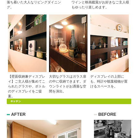
落ち着いた大人なリビングダイニン
ワインと映画鑑賞がお好きなご主人様
グ。
もゆったり楽しめます。
【壁面収納兼ディスプレ
大切なグラスはガラス扉
ディスプレイの上部に
イ】ご主人様が集めてこ
の中に収納できます。ダ
も、時計や観葉植物が置
られたグラスや、ボトル
ウンライトがお洒落な空
けるスペースを。
のディスプレイをご提
間を演出。
案。
AFTER
BEFORE